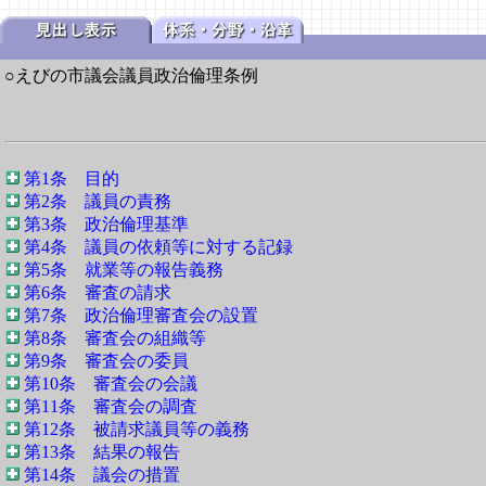
○えびの市議会議員政治倫理条例
第1条 目的
第2条 議員の責務
第3条 政治倫理基準
第4条 議員の依頼等に対する記録
第5条 就業等の報告義務
第6条 審査の請求
第7条 政治倫理審査会の設置
第8条 審査会の組織等
第9条 審査会の委員
第10条 審査会の会議
第11条 審査会の調査
第12条 被請求議員等の義務
第13条 結果の報告
第14条 議会の措置