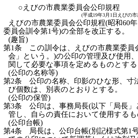
○えびの市農業委員会公印規程
(平成19年3月1日えびの
えびの市農業委員会公印規程(昭和60
委員会訓令第1号)の全部を改正する。
(趣旨)
第1条
この訓令は、えびの市農業委員会
会」という。)の公印の管理及び使用
関して必要な事項を定めるものとする
(公印の名称等)
第2条
公印の名称、印影のひな形、寸
び個数は、別表のとおりとする。
(公印の保管)
第3条
公印は、事務局長(以下「局長」
管し、自らの責任において使用するも
(公印台帳)
第4条
局長は、公印台帳(別記様式第1