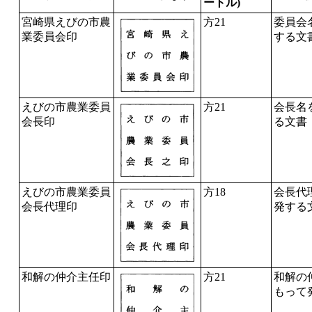
ートル)
宮崎県えびの市農
方21
委員会
業委員会印
する文
えびの市農業委員
方21
会長名
会長印
る文書
えびの市農業委員
方18
会長代
会長代理印
発する
和解の仲介主任印
方21
和解の
もって