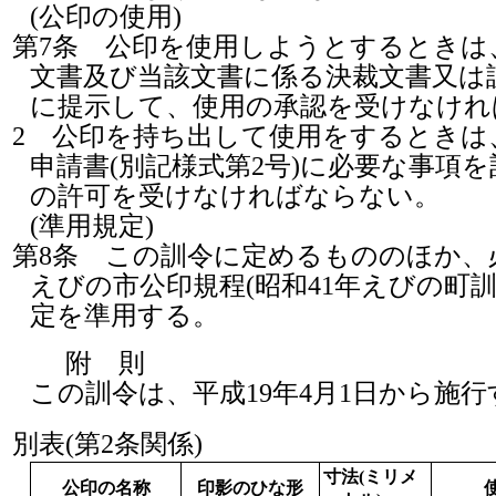
(公印の使用)
第7条
公印を使用しようとするときは
文書及び当該文書に係る決裁文書又は
に提示して、使用の承認を受けなけれ
2
公印を持ち出して使用をするときは
申請書(別記様式第2号)に必要な事項
の許可を受けなければならない。
(準用規定)
第8条
この訓令に定めるもののほか、
えびの市公印規程(昭和41年えびの町訓
定を準用する。
附 則
この訓令は、平成19年4月1日から施行
別表(第2条関係)
寸法(ミリメ
公印の名称
印影のひな形