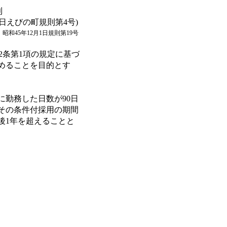
則
23日えびの町規則第4号)
昭和45年12月1日規則第19号
22条第1項の規定に基づ
めることを目的とす
に勤務した日数が90日
その条件付採用の期間
後1年を超えることと
。