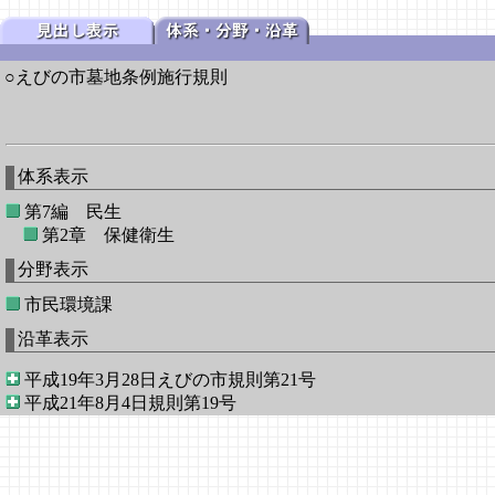
○えびの市墓地条例施行規則
体系表示
第7編 民生
第2章 保健衛生
分野表示
市民環境課
沿革表示
平成19年3月28日えびの市規則第21号
平成21年8月4日規則第19号