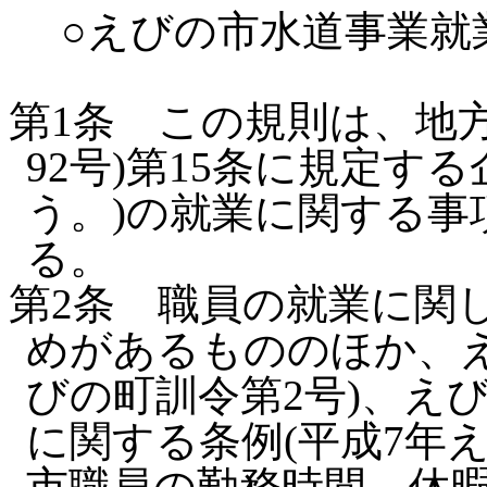
○えびの市水道事業就
第1条
この規則は、地方
92号)第15条に規定す
う。)の就業に関する事
る。
第2条
職員の就業に関
めがあるもののほか、え
びの町訓令第2号)、え
に関する条例(平成7年
市職員の勤務時間、休暇