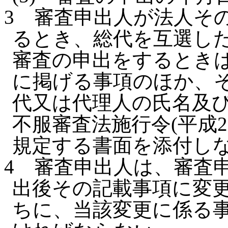
3
審査申出人が法人そ
るとき、総代を互選し
審査の申出をするとき
に掲げる事項のほか、
代又は代理人の氏名及
不服審査法施行令(平成2
規定する書面を添付し
4
審査申出人は、審査申
出後その記載事項に変
ちに、当該変更に係る