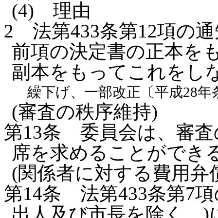
(4)
理由
2
法第433条第12項
前項の決定書の正本を
副本をもってこれをし
繰下げ、一部改正〔平成28年
(審査の秩序維持)
第13条
委員会は、審査
席を求めることができ
(関係者に対する費用弁償
第14条
法第433条第7
出人及び市長を除く。)