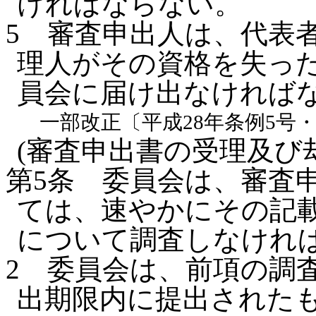
ければならない。
5
審査申出人は、代表
理人がその資格を失っ
員会に届け出なければ
一部改正〔平成28年条例5号・
(審査申出書の受理及び
第5条
委員会は、審査
ては、速やかにその記
について調査しなけれ
2
委員会は、前項の調
出期限内に提出された