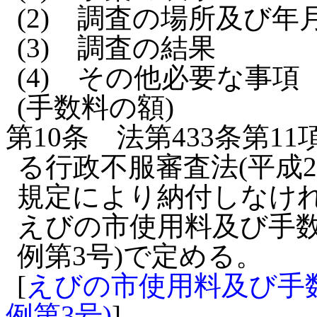
(2)
調査の場所及び年
(3)
調査の結果
(4)
その他必要な事項
(手数料の額)
第10条
法第433条第1
る行政不服審査法(平成2
規定により納付しなけ
えびの市使用料及び手数
例第3号)で定める。
[
えびの市使用料及び手数
例第3号)
]