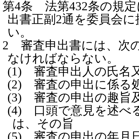
第4条
法第432条の規
出書正副2通を委員会
い。
2
審査申出書には、次
なければならない。
(1)
審査申出人の氏名
(2)
審査の申出に係る
(3)
審査の申出の趣旨
(4)
口頭で意見を述べ
は、その旨
(5)
審査の申出の年月