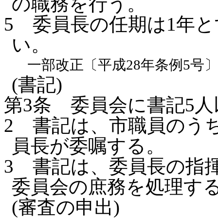
の職務を行う。
5
委員長の任期は1年と
い。
一部改正〔平成28年条例5号
(書記)
第3条
委員会に書記5人
2
書記は、市職員のう
員長が委嘱する。
3
書記は、委員長の指
委員会の庶務を処理す
(審査の申出)