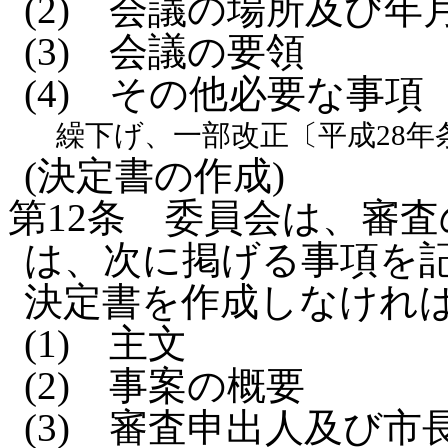
(2)
会議の場所及び年
(3)
会議の要領
(4)
その他必要な事項
繰下げ、一部改正〔平成28年
(決定書の作成)
第12条
委員会は、審査
は、次に掲げる事項を
決定書を作成しなけれ
(1)
主文
(2)
事案の概要
(3)
審査申出人及び市