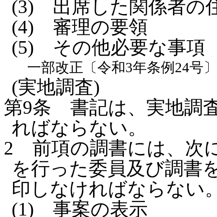
(3)
出席した関係者の
(4)
審理の要領
(5)
その他必要な事項
一部改正〔令和3年条例24号
(実地調査)
第9条
書記は、実地調
ればならない。
2
前項の調書には、次
を行った委員及び調書
印しなければならない
(1)
事案の表示