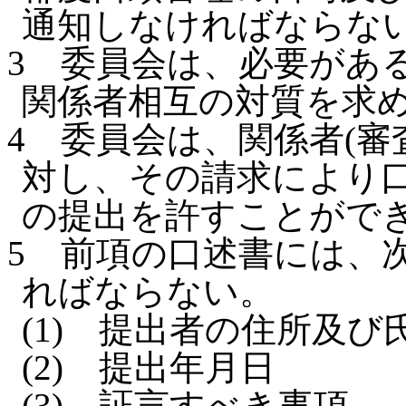
通知しなければならな
3
委員会は、必要があ
関係者相互の対質を求
4
委員会は、関係者(審
対し、その請求により
の提出を許すことがで
5
前項の口述書には、
ればならない。
(1)
提出者の住所及び
(2)
提出年月日
(3)
証言すべき事項