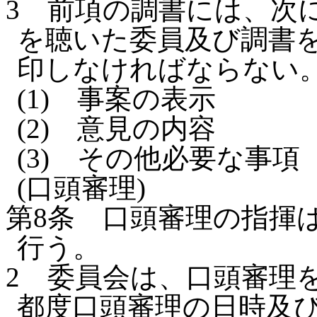
3
前項の調書には、次
を聴いた委員及び調書
印しなければならない
(1)
事案の表示
(2)
意見の内容
(3)
その他必要な事項
(口頭審理)
第8条
口頭審理の指揮
行う。
2
委員会は、口頭審理
都度口頭審理の日時及