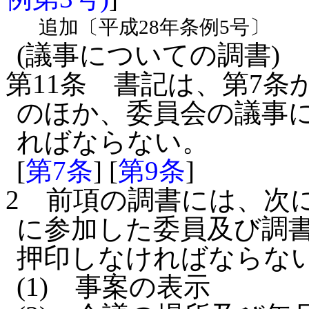
追加〔平成28年条例5号〕
(議事についての調書)
第11条
書記は、第7条
のほか、委員会の議事
ればならない。
[
第7条
] [
第9条
]
2
前項の調書には、次
に参加した委員及び調
押印しなければならな
(1)
事案の表示