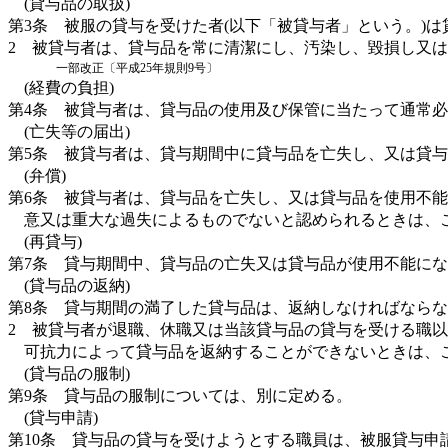
(貸与品の取扱)
第3条
被服の貸与を受けた者(以下「被貸与者」という。)
2
被貸与者は、貸与品を常に清潔にし、汚染し、毀損し又
一部改正〔平成25年規則9号〕
(経費の負担)
第4条
被貸与者は、貸与品の使用及び保管に当たって通常必
(亡失等の届出)
第5条
被貸与者は、貸与期間中に貸与品を亡失し、又は貸与
(弁償)
第6条
被貸与者は、貸与品を亡失し、又は貸与品を使用不能
意又は重大な過失によるものでないと認められるときは、
(再貸与)
第7条
貸与期間中、貸与品の亡失又は貸与品が使用不能にな
(貸与品の返納)
第8条
貸与期間の満了した貸与品は、返納しなければならな
2
被貸与者が退職、休職又は当該貸与品の貸与を受ける職以
可抗力によって貸与品を返納することができないときは、
(貸与品の服制)
第9条
貸与品の服制については、別に定める。
(貸与申請)
第10条
貸与品の貸与を受けようとする職員は、被服貸与申請