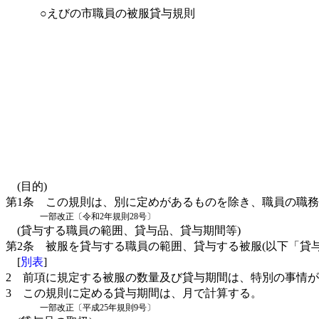
○えびの市職員の被服貸与規則
(目的)
第1条
この規則は、別に定めがあるものを除き、職員の職務
一部改正〔令和2年規則28号〕
(貸与する職員の範囲、貸与品、貸与期間等)
第2条
被服を貸与する職員の範囲、貸与する被服(以下「貸
[
別表
]
2
前項に規定する被服の数量及び貸与期間は、特別の事情が
3
この規則に定める貸与期間は、月で計算する。
一部改正〔平成25年規則9号〕