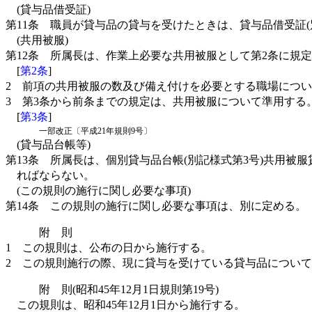
(貸与品借受証)
第11条
職員が貸与品の貸与を受けたときは、貸与品借受証(
(共用被服)
第12条
所属長は、作業上必要な共用被服として第2条に規
[
第2条
]
2
前項の共用被服の数及び備え付けを必要とする職場につい
3
第3条から前条までの規定は、共用被服について準用する
[
第3条
]
一部改正〔平成21年規則9号〕
(貸与品台帳等)
第13条
所属長は、個別貸与品台帳(別記様式第3号)共用被服
ればならない。
(この規則の施行に関し必要な事項)
第14条
この規則の施行に関し必要な事項は、別に定める。
附 則
1
この規則は、公布の日から施行する。
2
この規則施行の際、現に貸与を受けている貸与品について
附 則(昭和45年12月1日規則第19号)
この規則は、昭和45年12月1日から施行する。