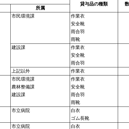
貸与品の種類
所属
市民環境課
作業衣
安全靴
雨合羽
雨靴
建設課
作業衣
安全靴
雨合羽
上記以外
作業衣
市民環境課
作業衣
農林整備課
安全靴
建設課
雨合羽
雨靴
市立病院
白衣
ゴム長靴
市立病院
白衣