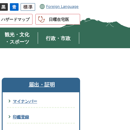
Foreign Language
ハザードマップ
日曜在宅医
観光・文化
行政・市政
・スポーツ
届出・証明
マイナンバー
印鑑登録