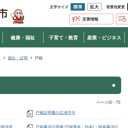
文字サイズ
背景色変更
災害情報
健康・福祉
子育て・教育
産業・ビジネス
き
届出・証明
戸籍
ページID :
75
戸籍証明書の広域交付
郵便請求
戸籍事項証明書(戸籍謄本・抄本)・除籍事項証