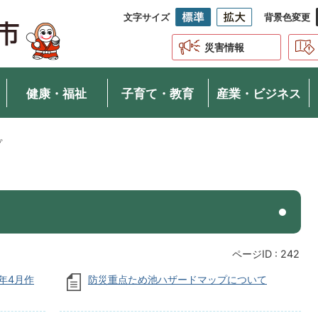
文字サイズ
背景色変更
災害情報
健康・福祉
子育て・教育
産業・ビジネス
プ
ページID :
242
年4月作
防災重点ため池ハザードマップについて